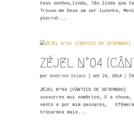
teus sonhos,linda, Tão linda que 
Trouxe-me Deus um ser luzente, Men
pierrot...
ZÉJEL N°04 (CÂ
por
Anderson Delano
|
set 24, 2014
|
ÍN
ZÉJEL N°04 (CÂNTICO DE SETEMBRO) 
sussurros mui sombrios, E a chuva,
vento e por mim passares, Efêmera,
trocarmos mais...