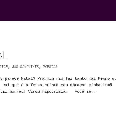
AL
DICE
,
JUS SANGUINIS
,
POESIAS
 parece Natal? Pra mim não faz tanto mal Mesmo q
Daí que é a festa cristã Vou abraçar minha irmã
Natal morreu! Virou hipocrisia. Você se...