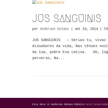
JUS SANGUINIS
por
Anderson Delano
|
set 24, 2014
|
ÍN
JUS SANGUINIS — Serias tu, vivaz 
dissabores da vida, Nas tênues noi
da lua, pobre Eva cativa. Ah, lúgu
perverso, Na...
Esta obra
de
Anderson Delano Ribeiro
está licenciad