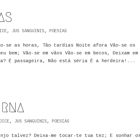
AS
ICE
,
JUS SANGUINIS
,
POESIAS
ão-se as horas, Tão tardias Noite afora Vão-se os
meu bem; Vão-se em vãos Vão-se em becos, Deixam em
a? É passageira, Não está séria É a herdeira!...
URNA
DICE
,
JUS SANGUINIS
,
POESIAS
njo talvez? Deixa-me tocar-te tua tez; E sonhar o