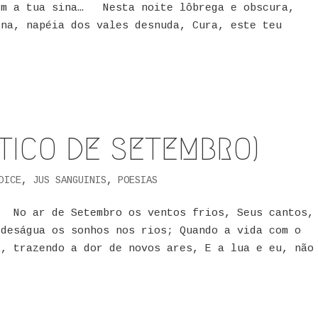
tem a tua sina… Nesta noite lôbrega e obscura,
ina, napéia dos vales desnuda, Cura, este teu
NTICO DE SETEMBRO)
DICE
,
JUS SANGUINIS
,
POESIAS
No ar de Setembro os ventos frios, Seus cantos,
 deságua os sonhos nos rios; Quando a vida com o
 trazendo a dor de novos ares, E a lua e eu, não