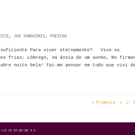
DICE
,
JUS SANGUINIS
,
POESIAS
suficiente Para viver eternamente? Vivo os
tes frias; Lôbrego, na ânsia de um sonho, No firma
bre noite bela! Faz-me pensar em tudo que vivi d
« Primeira
«
2
a sob
CC BY-NC-ND 4.0