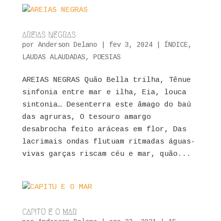
AREIAS NEGRAS
por
Anderson Delano
|
fev 3, 2024
|
ÍNDICE
,
LAUDAS ALAUDADAS
,
POESIAS
AREIAS NEGRAS Quão Bella trilha, Tênue
sinfonia entre mar e ilha, Eia, louca
sintonia… Desenterra este âmago do baú
das agruras, O tesouro amargo
desabrocha feito aráceas em flor, Das
lacrimais ondas flutuam ritmadas águas-
vivas garças riscam céu e mar, quão...
CAPITU E O MAR