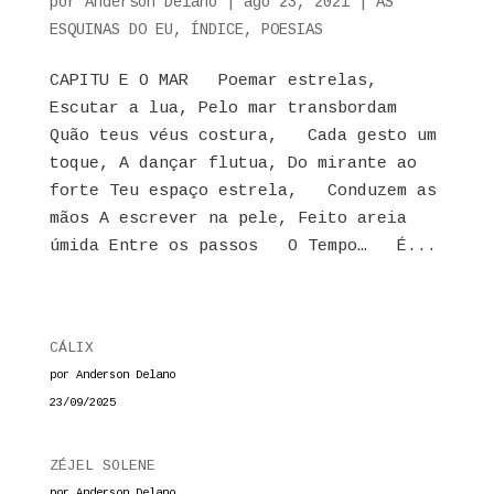
por
Anderson Delano
|
ago 23, 2021
|
AS
ESQUINAS DO EU
,
ÍNDICE
,
POESIAS
CAPITU E O MAR Poemar estrelas,
Escutar a lua, Pelo mar transbordam
Quão teus véus costura, Cada gesto um
toque, A dançar flutua, Do mirante ao
forte Teu espaço estrela, Conduzem as
mãos A escrever na pele, Feito areia
úmida Entre os passos O Tempo… É...
CÁLIX
por Anderson Delano
23/09/2025
ZÉJEL SOLENE
por Anderson Delano