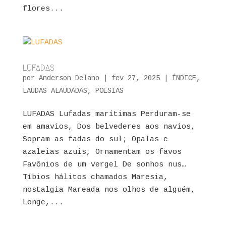
flores...
LUFADAS
por
Anderson Delano
|
fev 27, 2025
|
ÍNDICE
,
LAUDAS ALAUDADAS
,
POESIAS
LUFADAS Lufadas marítimas Perduram-se
em amavios, Dos belvederes aos navios,
Sopram as fadas do sul; Opalas e
azaleias azuis, Ornamentam os favos
Favônios de um vergel De sonhos nus…
Tíbios hálitos chamados Maresia,
nostalgia Mareada nos olhos de alguém,
Longe,...