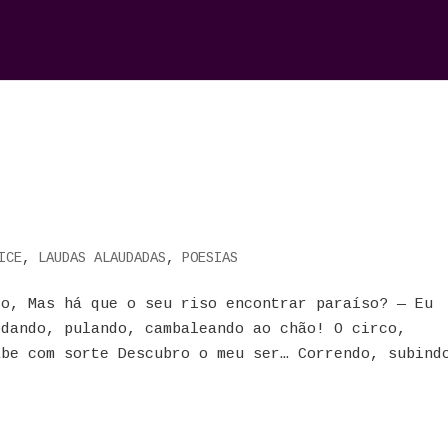
ICE
,
LAUDAS ALAUDADAS
,
POESIAS
so, Mas há que o seu riso encontrar paraíso? — Eu
odando, pulando, cambaleando ao chão! O circo,
abe com sorte Descubro o meu ser… Correndo, subind