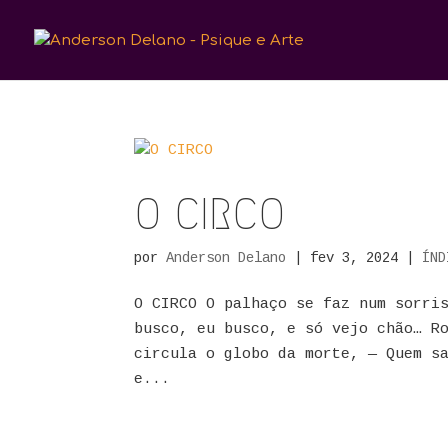
O CIRCO
por
Anderson Delano
|
fev 3, 2024
|
ÍND
O CIRCO O palhaço se faz num sorri
busco, eu busco, e só vejo chão… R
circula o globo da morte, — Quem s
e...