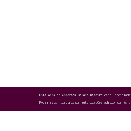
Esta obra
de
Anderson Delano Ribeiro
está licenciad
Podem estar disponíveis autorizações adicionais às 