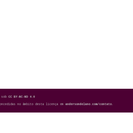
a sob
CC BY-NC-ND 4.0
concedidas no âmbito desta licença em
andersondelano.com/contato
.