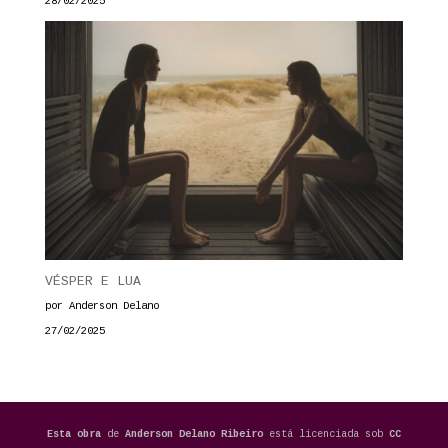
28/02/2025
VÉSPER E LUA
por Anderson Delano
27/02/2025
Esta obra
de
Anderson Delano Ribeiro
está licenciada sob
CC