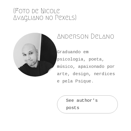
(Foto de
Nicole
Avagliano
no
Pexels
)
Anderson Delano
Graduando em
psicologia, poeta,
músico, apaixonado por
arte, design, nerdices
e pela Psique.
See author's
posts