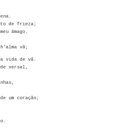
dena.
uto de frieza;
 meu âmago.
;
nh’alma vã;
ha vida de vã.
ade versal,
inhas,
 de um coração;
do.