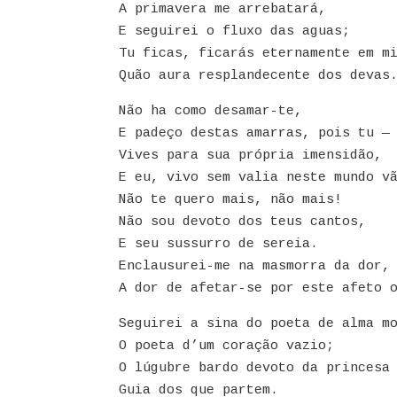
A primavera me arrebatará,
E seguirei o fluxo das aguas;
Tu ficas, ficarás eternamente em m
Quão aura resplandecente dos devas
Não ha como desamar-te,
E padeço destas amarras, pois tu —
Vives para sua própria imensidão,
E eu, vivo sem valia neste mundo v
Não te quero mais, não mais!
Não sou devoto dos teus cantos,
E seu sussurro de sereia.
Enclausurei-me na masmorra da dor,
A dor de afetar-se por este afeto 
Seguirei a sina do poeta de alma m
O poeta d’um coração vazio;
O lúgubre bardo devoto da princesa
Guia dos que partem.