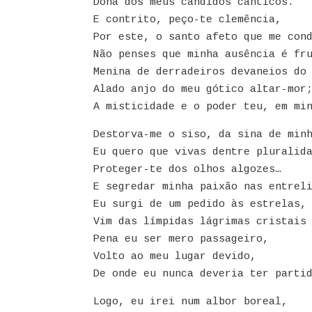
Dona dos meus cândidos cânticos.
E contrito, peço-te clemência,
Por este, o santo afeto que me con
Não penses que minha ausência é fr
Menina de derradeiros devaneios do
Alado anjo do meu gótico altar-mor
A misticidade e o poder teu, em mi
Destorva-me o siso, da sina de min
Eu quero que vivas dentre pluralid
Proteger-te dos olhos algozes…
E segredar minha paixão nas entrel
Eu surgi de um pedido às estrelas,
Vim das límpidas lágrimas cristais
Pena eu ser mero passageiro,
Volto ao meu lugar devido,
De onde eu nunca deveria ter parti
Logo, eu irei num albor boreal,