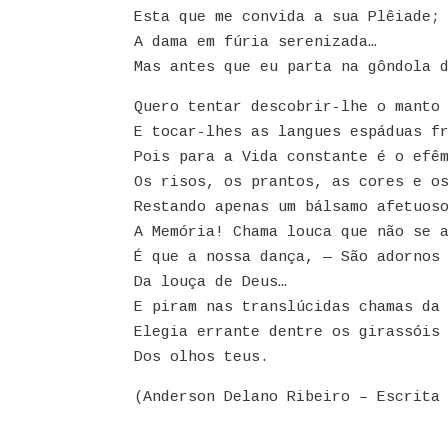
Esta que me convida a sua Plêiade;
A dama em fúria serenizada…
Mas antes que eu parta na gôndola 
Quero tentar descobrir-lhe o manto
E tocar-lhes as langues espáduas f
Pois para a Vida constante é o efê
Os risos, os prantos, as cores e o
Restando apenas um bálsamo afetuos
A Memória! Chama louca que não se 
É que a nossa dança, — São adornos
Da louça de Deus…
E piram nas translúcidas chamas da
Elegia errante dentre os girassóis
Dos olhos teus.
(Anderson Delano Ribeiro – Escrita