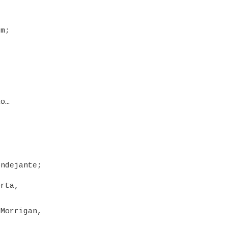
im;
.
ão…
ondejante;
orta,
 Morrigan,