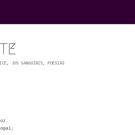
NTE
ICE
,
JUS SANGUINIS
,
POESIAS
roz.
logal;