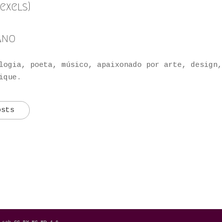
exels
)
ano
logia, poeta, músico, apaixonado por arte, design
ique.
osts