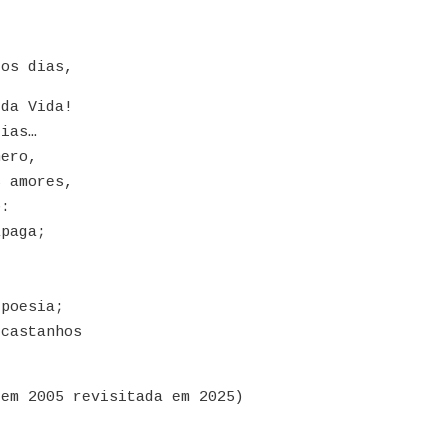
dos dias,
 da Vida!
rias…
mero,
s amores,
o:
apaga;
 poesia;
 castanhos
 em 2005 revisitada em 2025)