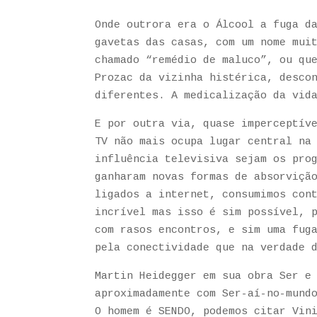
Onde outrora era o Álcool a fuga d
gavetas das casas, com um nome mui
chamado “remédio de maluco”, ou qu
Prozac da vizinha histérica, desco
diferentes. A medicalização da vid
E por outra via, quase imperceptív
TV não mais ocupa lugar central na
influência televisiva sejam os pro
ganharam novas formas de absorviçã
ligados a internet, consumimos con
incrível mas isso é sim possível, 
com rasos encontros, e sim uma fug
pela conectividade que na verdade 
Martin Heidegger em sua obra Ser e
aproximadamente com Ser-aí-no-mund
O homem é SENDO, podemos citar Vin