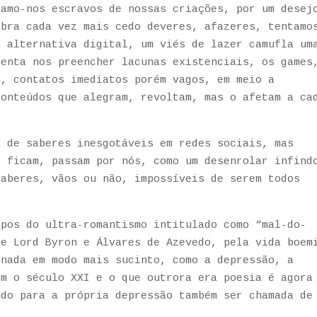
namo-nos escravos de nossas criações, por um desej
obra cada vez mais cedo deveres, afazeres, tentamo
a alternativa digital, um viés de lazer camufla um
tenta nos preencher lacunas existenciais, os games
s, contatos imediatos porém vagos, em meio a
conteúdos que alegram, revoltam, mas o afetam a ca
a de saberes inesgotáveis em redes sociais, mas
e ficam, passam por nós, como um desenrolar infind
saberes, vãos ou não, impossíveis de serem todos
mpos do ultra-romantismo intitulado como “mal-do-
de Lord Byron e Álvares de Azevedo, pela vida boem
inada em modo mais sucinto, como a depressão, a
em o século XXI e o que outrora era poesia é agora
ndo para a própria depressão também ser chamada de