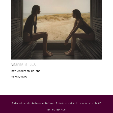
VÉSPER E LUA
por Anderson Delano
27/02/2025
Esta obra
de
Anderson Delano Ribeiro
está licenciada sob
CC
BY-NC-ND 4.0